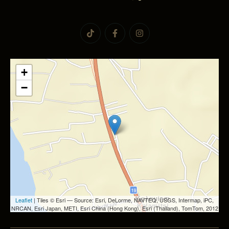
+
−
Leaflet
| Tiles © Esri — Source: Esri, DeLorme, NAVTEQ, USGS, Intermap, iPC,
NRCAN, Esri Japan, METI, Esri China (Hong Kong), Esri (Thailand), TomTom, 2012