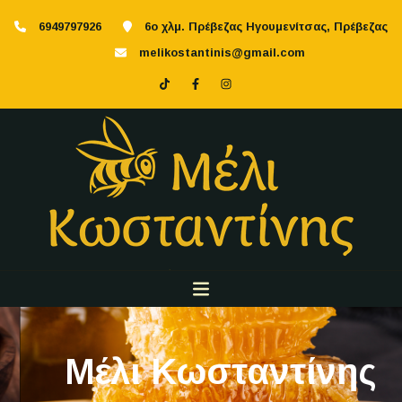
6949797926
6ο χλμ. Πρέβεζας Ηγουμενίτσας, Πρέβεζας
melikostantinis@gmail.com
Μέλι Κωσταντίνης