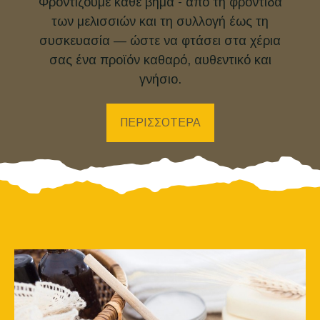
Φροντίζουμε κάθε βήμα - από τη φροντίδα
των μελισσιών και τη συλλογή έως τη
συσκευασία — ώστε να φτάσει στα χέρια
σας ένα προϊόν καθαρό, αυθεντικό και
γνήσιο.
ΠΕΡΙΣΣΟΤΕΡΑ