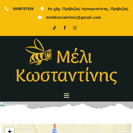
6949797926
6ο χλμ. Πρέβεζας Ηγουμενίτσας, Πρέβεζας
melikostantinis@gmail.com
+