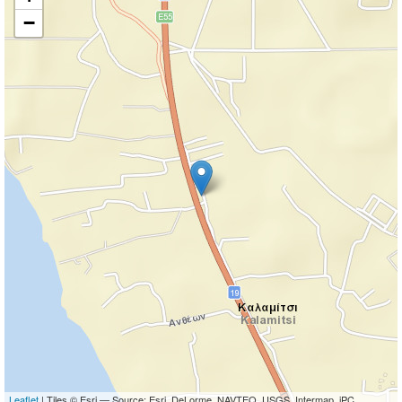
−
Leaflet
| Tiles © Esri — Source: Esri, DeLorme, NAVTEQ, USGS, Intermap, iPC,